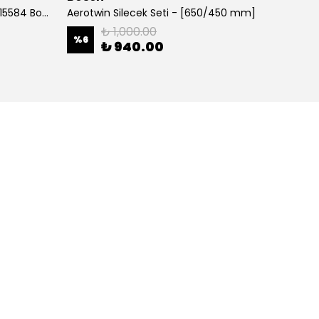
700 MM Muz tipi Silecek 3397015584 Bosch
Aerotwin Silecek Seti - [650/450 mm]
Alfa Y
₺ 1,000.00
%
6
%
38
₺ 940.00