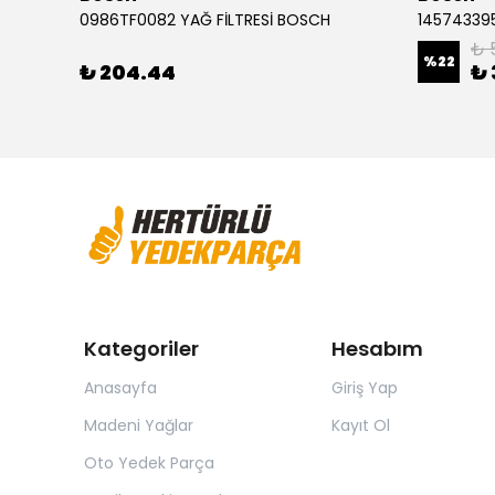
Audi A3 1.2 FSI Golf 7 1.0 Leon 1.4 TSI 0986494660 ÖN FREN BALATASI BOSCH
0986TF0082 YAĞ FİLTRESİ BOSCH
145743395
₺ 
%
22
₺ 204.44
₺ 
Kategoriler
Hesabım
Anasayfa
Giriş Yap
Madeni Yağlar
Kayıt Ol
Oto Yedek Parça