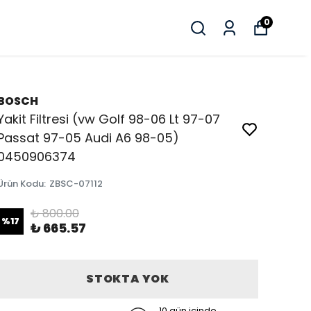
0
BOSCH
Yakit Filtresi (vw Golf 98-06 Lt 97-07
Passat 97-05 Audi A6 98-05)
0450906374
Ürün Kodu
:
ZBSC-07112
₺ 800.00
%
17
₺ 665.57
STOKTA YOK
10 gün içinde