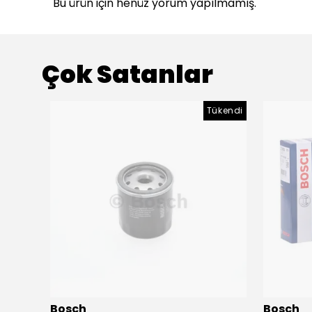
Bu ürün için henüz yorum yapılmamış.
Çok Satanlar
ükendi
Tükendi
Bosch
Bosch