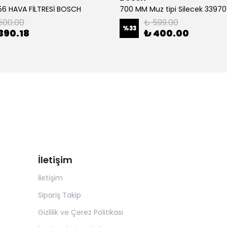
6 HAVA FİLTRESİ BOSCH
500.00
₺ 599.00
%
33
390.18
₺ 400.00
İletişim
İletişim
Sipariş Takip
Gizlilik ve Çerez Politikası