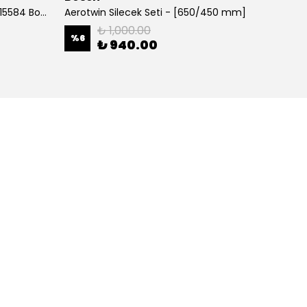
700 MM Muz tipi Silecek 3397015584 Bosch
Aerotwin Silecek Seti - [650/450 mm]
Alfa Y
₺ 1,000.00
%
6
%
38
₺ 940.00