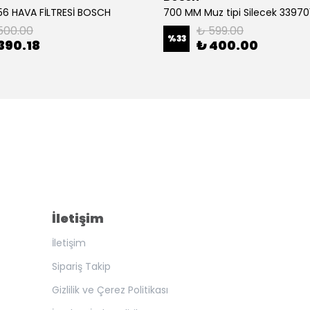
6 HAVA FİLTRESİ BOSCH
500.00
₺ 599.00
%
33
390.18
₺ 400.00
İletişim
İletişim
Sipariş Takip
Gizlilik ve Çerez Politikası