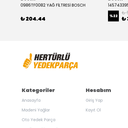
Audi A3 1.2 FSI Golf 7 1.0 Leon 1.4 TSI 0986494660 ÖN FREN BALATASI BOSCH
0986TF0082 YAĞ FİLTRESİ BOSCH
145743395
₺ 
%
22
₺ 204.44
₺ 
Kategoriler
Hesabım
Anasayfa
Giriş Yap
Madeni Yağlar
Kayıt Ol
Oto Yedek Parça