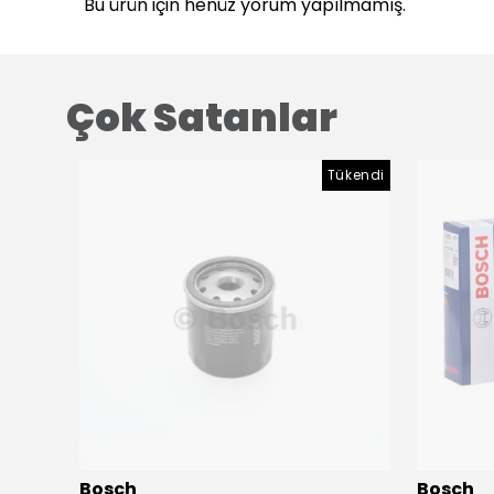
Bu ürün için henüz yorum yapılmamış.
Çok Satanlar
ükendi
Tükendi
Bosch
Bosch