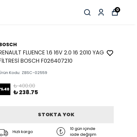
0
BOSCH
RENAULT FLUENCE 1.6 16V 2.0 16 2010 YAG
FİLTRESİ BOSCH F026407210
Ürün Kodu
:
ZBSC-02559
₺ 400.00
%
40
₺ 238.75
STOKTA YOK
10 gün içinde
Hızlı kargo
iade değişim