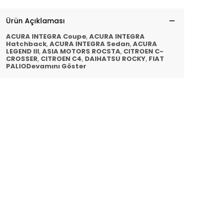
Ürün Açıklaması
ACURA INTEGRA Coupe
,
ACURA INTEGRA
Hatchback
,
ACURA INTEGRA Sedan
,
ACURA
LEGEND III
,
ASIA MOTORS ROCSTA
,
CITROEN C-
CROSSER
,
CITROEN C4
,
DAIHATSU ROCKY
,
FIAT
PALIODevamını Göster