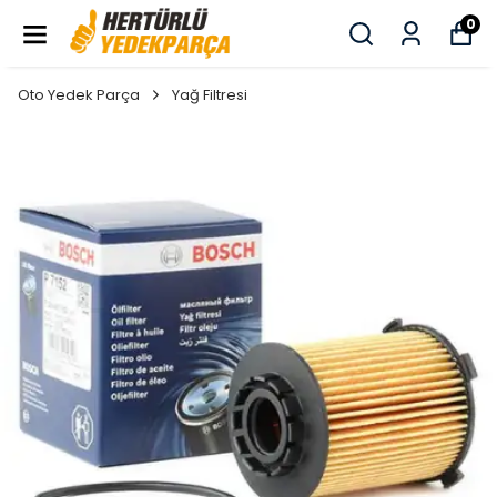
0
Oto Yedek Parça
Yağ Filtresi