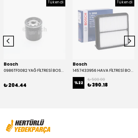
Tükendi
Tükendi
Bosch
Bosch
0986TF0082 YAĞ FİLTRESİ BOSCH
1457433956 HAVA FİLTRESİ BOSCH
₺ 500.00
%
22
₺ 390.18
₺ 204.44