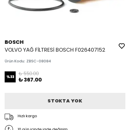
BOSCH
VOLVO YAĞ FİLTRESİ BOSCH F026407152
Ürün Kodu
:
ZBSC-08084
₺ 550.00
%
33
₺ 367.00
STOKTA YOK
Hızlı kargo
10 gün içinde iade değişim