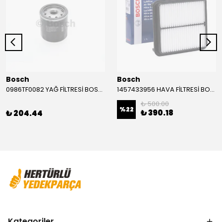
Bosch
Bosch
0986TF0082 YAĞ FİLTRESİ BOSCH
1457433956 HAVA FİLTRESİ BOSCH
₺ 500.00
%
22
₺ 390.18
₺ 204.44
Kategoriler