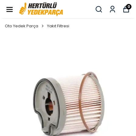
0
Oto Yedek Parça
Yakıt Filtresi