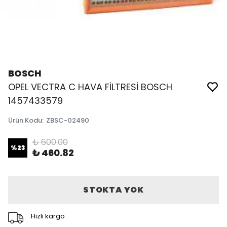
BOSCH
OPEL VECTRA C HAVA FİLTRESİ BOSCH
1457433579
Ürün Kodu
:
ZBSC-02490
₺ 600.00
%
23
₺ 460.82
STOKTA YOK
Hızlı kargo