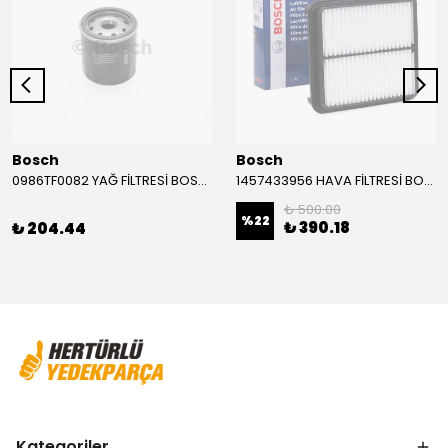
Bosch
Bosch
0986TF0082 YAĞ FİLTRESİ BOSCH
1457433956 HAVA FİLTRESİ BOSCH
₺ 500.00
%
22
₺ 390.18
₺ 204.44
Kategoriler