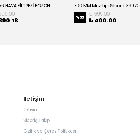
6 HAVA FİLTRESİ BOSCH
500.00
₺ 599.00
%
33
390.18
₺ 400.00
İletişim
İletişim
Sipariş Takip
Gizlilik ve Çerez Politikası