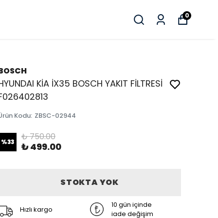
0
BOSCH
HYUNDAI KİA İX35 BOSCH YAKIT FİLTRESİ
F026402813
Ürün Kodu
:
ZBSC-02944
₺ 750.00
%
33
₺ 499.00
STOKTA YOK
10 gün içinde
Hızlı kargo
iade değişim