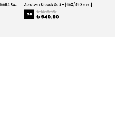
700 MM Muz tipi Silecek 3397015584 Bosch
Aerotwin Silecek Seti - [650/450 mm]
Alfa Y
₺ 1,000.00
%
6
%
38
₺ 940.00