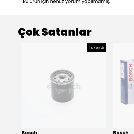
Bu ürün için henüz yorum yapılmamış.
Çok Satanlar
ükendi
Tükendi
Bosch
Bosch