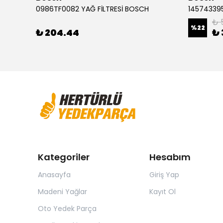
Audi A3 1.2 FSI Golf 7 1.0 Leon 1.4 TSI 0986494660 ÖN FREN BALATASI BOSCH
0986TF0082 YAĞ FİLTRESİ BOSCH
145743395
₺ 
%
22
₺ 204.44
₺ 
Kategoriler
Hesabım
Anasayfa
Giriş Yap
Madeni Yağlar
Kayıt Ol
Oto Yedek Parça