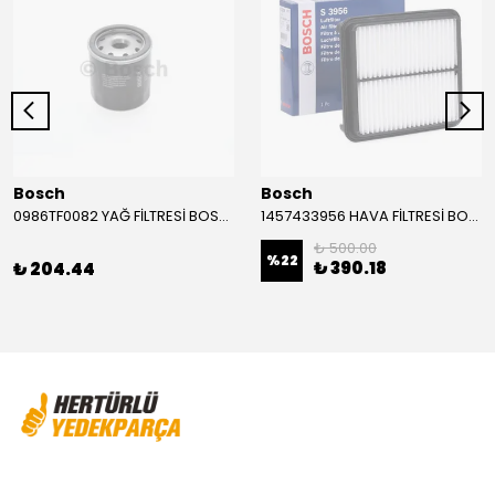
Bosch
Bosch
0986TF0082 YAĞ FİLTRESİ BOSCH
1457433956 HAVA FİLTRESİ BOSCH
₺ 500.00
%
22
₺ 390.18
₺ 204.44