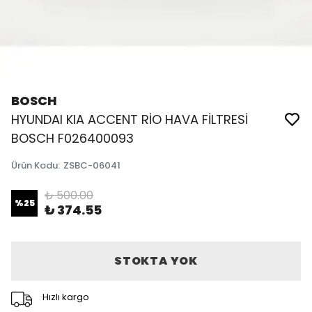
BOSCH
HYUNDAI KIA ACCENT RİO HAVA FİLTRESİ
BOSCH F026400093
Ürün Kodu
:
ZSBC-06041
₺ 500.00
%
25
₺ 374.55
STOKTA YOK
Hızlı kargo