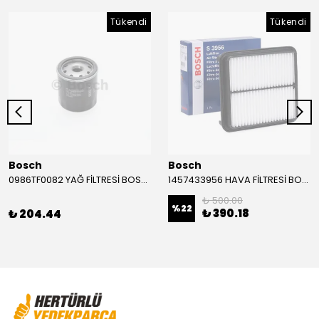
Tükendi
Tükendi
Bosch
Bosch
0986TF0082 YAĞ FİLTRESİ BOSCH
1457433956 HAVA FİLTRESİ BOSCH
₺ 500.00
%
22
₺ 390.18
₺ 204.44