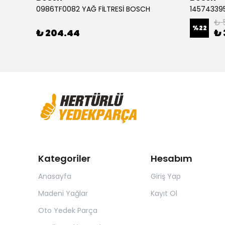
Audi A3 1.2 FSI Golf 7 1.0 Leon 1.4 TSI 0986494660 ÖN FREN BALATASI BOSCH
0986TF0082 YAĞ FİLTRESİ BOSCH
145743395
₺ 
%
22
₺ 204.44
₺ 
Kategoriler
Hesabım
Anasayfa
Giriş Yap
Madeni Yağlar
Kayıt Ol
Oto Yedek Parça