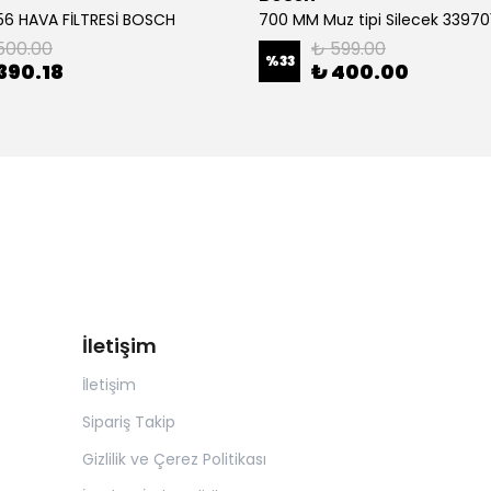
6 HAVA FİLTRESİ BOSCH
500.00
₺ 599.00
%
33
390.18
₺ 400.00
İletişim
İletişim
Sipariş Takip
Gizlilik ve Çerez Politikası