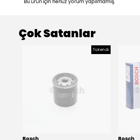
Bu ürün için henüz yorum yapılmamış.
Çok Satanlar
ükendi
Tükendi
Bosch
Bosch