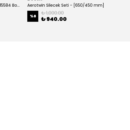
700 MM Muz tipi Silecek 3397015584 Bosch
Aerotwin Silecek Seti - [650/450 mm]
Alfa Y
₺ 1,000.00
%
6
%
38
₺ 940.00