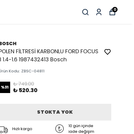
0
BOSCH
POLEN FİLTRESİ KARBONLU FORD FOCUS
II 1.4-1.6 1987432413 Bosch
Ürün Kodu
:
ZBSC-04811
₺ 749.00
%
31
₺ 520.30
STOKTA YOK
10 gün içinde
Hızlı kargo
iade değişim