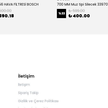
6 HAVA FİLTRESİ BOSCH
500.00
₺ 599.00
%
33
390.18
₺ 400.00
İletişim
İletişim
Sipariş Takip
Gizlilik ve Çerez Politikası