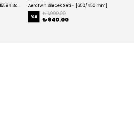
700 MM Muz tipi Silecek 3397015584 Bosch
Aerotwin Silecek Seti - [650/450 mm]
Alfa Y
₺ 1,000.00
%
6
%
38
₺ 940.00