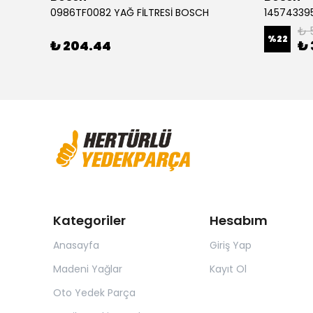
Audi A3 1.2 FSI Golf 7 1.0 Leon 1.4 TSI 0986494660 ÖN FREN BALATASI BOSCH
0986TF0082 YAĞ FİLTRESİ BOSCH
145743395
₺ 
%
22
₺ 204.44
₺ 
Kategoriler
Hesabım
Anasayfa
Giriş Yap
Madeni Yağlar
Kayıt Ol
Oto Yedek Parça