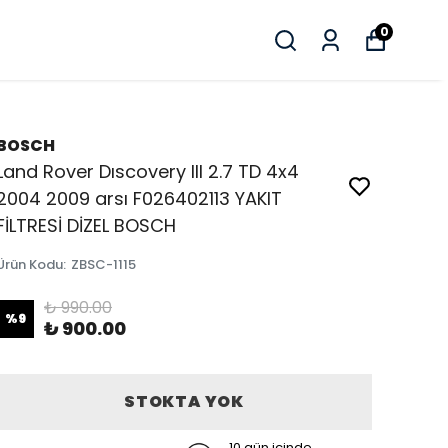
0
BOSCH
Land Rover Dıscovery III 2.7 TD 4x4
2004 2009 arsı F026402113 YAKIT
FİLTRESİ DİZEL BOSCH
Ürün Kodu
:
ZBSC-1115
₺ 990.00
%
9
₺ 900.00
STOKTA YOK
10 gün içinde