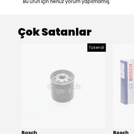
Bu ürün için henüz yorum yapılmamış.
Çok Satanlar
ükendi
Tükendi
Bosch
Bosch