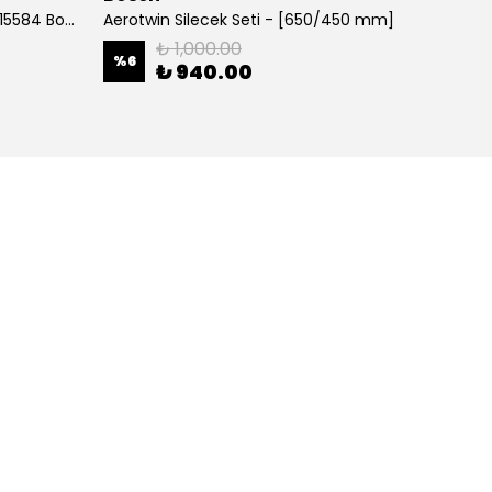
700 MM Muz tipi Silecek 3397015584 Bosch
Aerotwin Silecek Seti - [650/450 mm]
Alfa Y
₺ 1,000.00
%
6
%
38
₺ 940.00