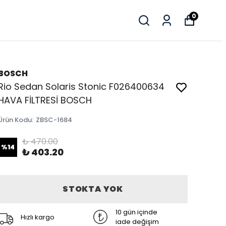
0
BOSCH
Rio Sedan Solaris Stonic F026400634
HAVA FİLTRESİ BOSCH
Ürün Kodu
:
ZBSC-1684
₺ 470.00
%
14
₺ 403.20
STOKTA YOK
10 gün içinde
Hızlı kargo
iade değişim