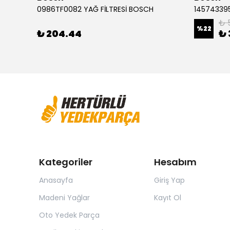
Audi A3 1.2 FSI Golf 7 1.0 Leon 1.4 TSI 0986494660 ÖN FREN BALATASI BOSCH
0986TF0082 YAĞ FİLTRESİ BOSCH
145743395
₺ 
%
22
₺ 204.44
₺ 
Kategoriler
Hesabım
Anasayfa
Giriş Yap
Madeni Yağlar
Kayıt Ol
Oto Yedek Parça