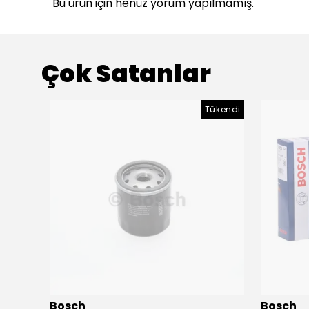
Bu ürün için henüz yorum yapılmamış.
Çok Satanlar
ükendi
Tükendi
Bosch
Bosch