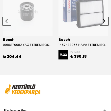
Bosch
Bosch
0986TF0082 YAĞ FİLTRESİ BOSCH
1457433956 HAVA FİLTRESİ BOSCH
₺ 500.00
%
22
₺ 390.18
₺ 204.44
Kategoriler