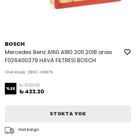
BOSCH
Mercedes Benz A160 A180 2011 2018 arası
F026400379 HAVA FİLTRESİ BOSCH
Ürün Kodu
:
ZBSC-06675
₺ 539.00
%
20
₺ 433.30
STOKTA YOK
Hızlı kargo