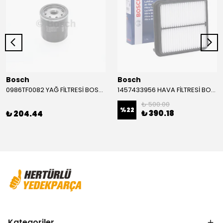
Bosch
Bosch
0986TF0082 YAĞ FİLTRESİ BOSCH
1457433956 HAVA FİLTRESİ BOSCH
₺ 500.00
%
22
₺ 390.18
₺ 204.44
Kategoriler