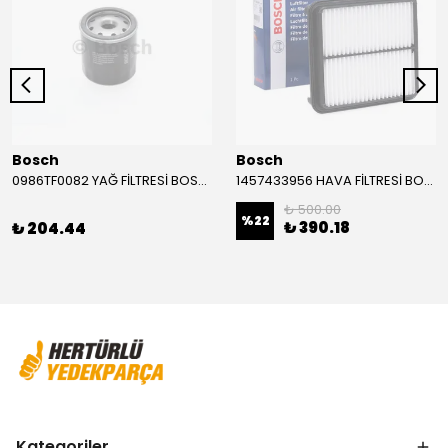
Bosch
Bosch
0986TF0082 YAĞ FİLTRESİ BOSCH
1457433956 HAVA FİLTRESİ BOSCH
₺ 500.00
%
22
₺ 390.18
₺ 204.44
Kategoriler