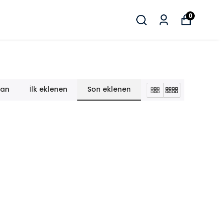
0
lan
İlk eklenen
Son eklenen