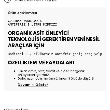
Ürün Açıklaması
CASTROL RADICOOL SF
ANTİFİRİZ 1 LİTRE KIRMIZI
ORGANİK ASİT ÖNLEYİCİ
TEKNOLOJİSİ GEREKTİREN YENİ NESİL
ARAÇLAR İÇİN
Radicool SF, silikatsız antifriz geniş araç yelpazes
ÖZELLİKLERİ VE FAYDALARI
Silikat, amin, nitrit, fosfat ve diğer inorganik
önleyicileri içermez.
Daha uzun çalışma ömrü, önemli ölçüde düşür&
Devamını Göster