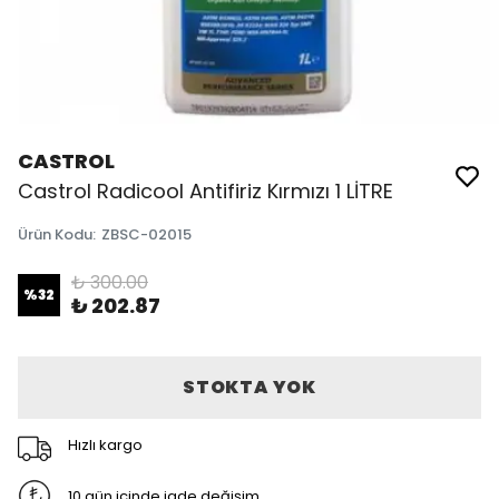
CASTROL
Castrol Radicool Antifiriz Kırmızı 1 LİTRE
Ürün Kodu
:
ZBSC-02015
₺ 300.00
%
32
₺ 202.87
STOKTA YOK
Hızlı kargo
10 gün içinde iade değişim