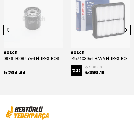
Bosch
Bosch
0986TF0082 YAĞ FİLTRESİ BOSCH
1457433956 HAVA FİLTRESİ BOSCH
₺ 500.00
%
22
₺ 390.18
₺ 204.44