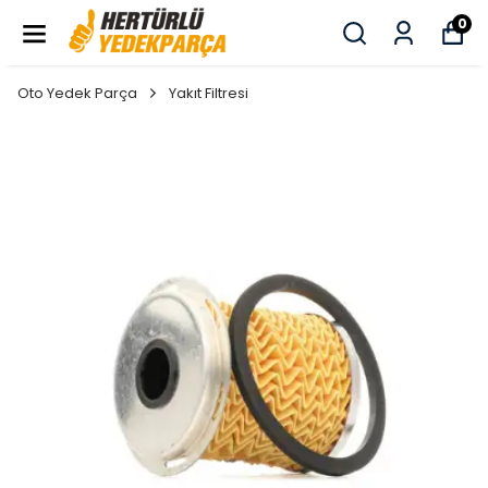
0
Oto Yedek Parça
Yakıt Filtresi