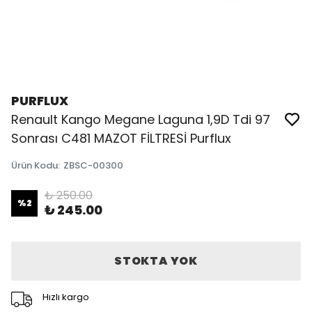
PURFLUX
Renault Kango Megane Laguna 1,9D Tdi 97
Sonrası C481 MAZOT FİLTRESİ Purflux
Ürün Kodu
:
ZBSC-00300
₺ 250.00
%
2
₺ 245.00
STOKTA YOK
Hızlı kargo