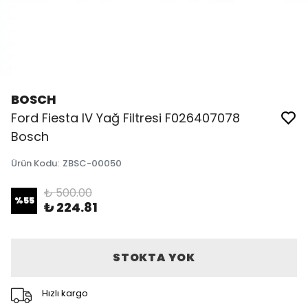
BOSCH
Ford Fiesta IV Yağ Filtresi F026407078
Bosch
Ürün Kodu
:
ZBSC-00050
₺ 500.00
%
55
₺ 224.81
STOKTA YOK
Hızlı kargo