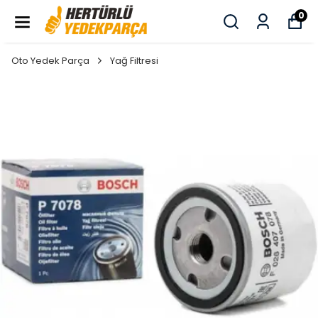
0
Oto Yedek Parça
Yağ Filtresi