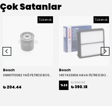
Çok Satanlar
Tükendi
Tükendi
Bosch
Bosch
0986TF0082 YAĞ FİLTRESİ BOSCH
1457433956 HAVA FİLTRESİ BOSCH
₺ 500.00
%
22
₺ 390.18
₺ 204.44