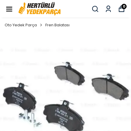
0
Oto Yedek Parça
Fren Balatası