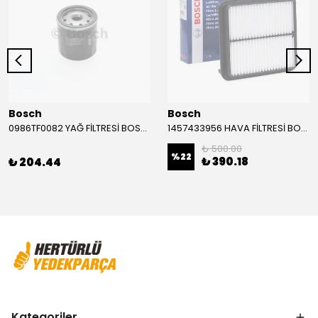
Bosch
Bosch
0986TF0082 YAĞ FİLTRESİ BOSCH
1457433956 HAVA FİLTRESİ BOSCH
₺ 500.00
%
22
₺ 390.18
₺ 204.44
Kategoriler