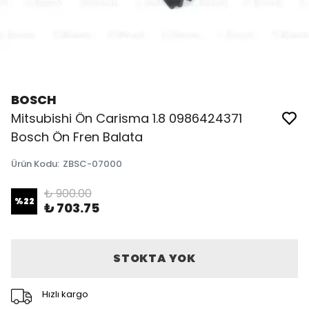
BOSCH
Mitsubishi Ön Carisma 1.8 0986424371
Bosch Ön Fren Balata
Ürün Kodu
:
ZBSC-07000
₺ 900.00
%
22
₺ 703.75
STOKTA YOK
Hızlı kargo