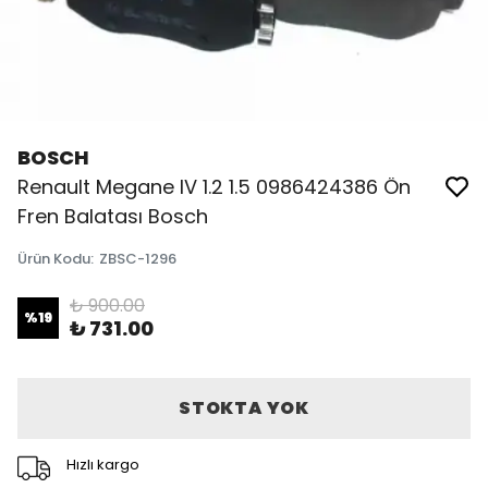
BOSCH
Renault Megane IV 1.2 1.5 0986424386 Ön
Fren Balatası Bosch
Ürün Kodu
:
ZBSC-1296
₺ 900.00
%
19
₺ 731.00
STOKTA YOK
Hızlı kargo