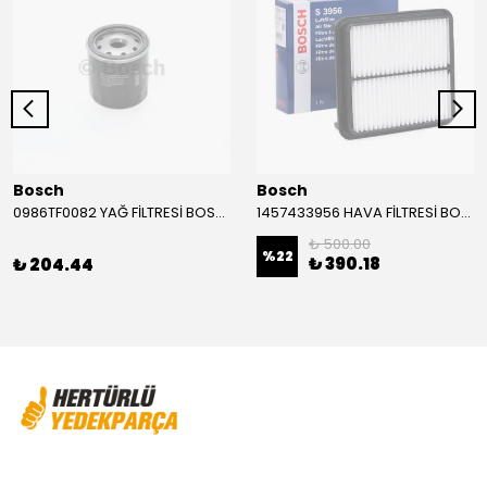
Bosch
Bosch
0986TF0082 YAĞ FİLTRESİ BOSCH
1457433956 HAVA FİLTRESİ BOSCH
₺ 500.00
%
22
₺ 390.18
₺ 204.44