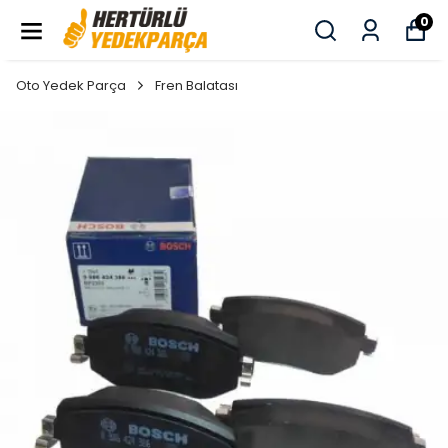
0
Oto Yedek Parça
Fren Balatası