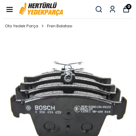
0
Oto Yedek Parça
Fren Balatası