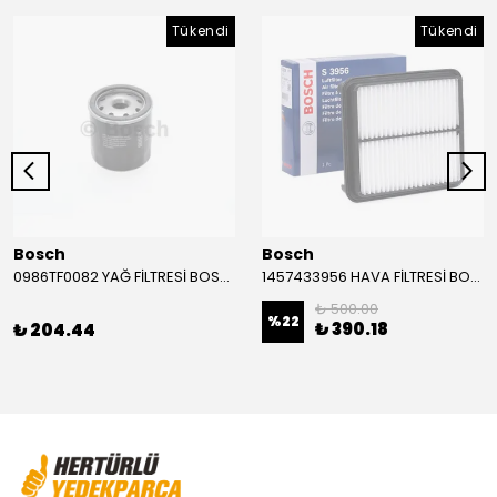
Tükendi
Tükendi
Bosch
Bosch
0986TF0082 YAĞ FİLTRESİ BOSCH
1457433956 HAVA FİLTRESİ BOSCH
₺ 500.00
%
22
₺ 390.18
₺ 204.44