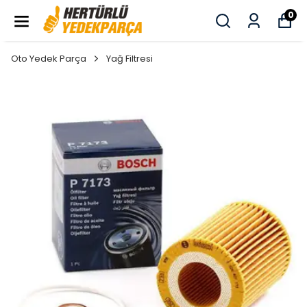
0
Oto Yedek Parça
Yağ Filtresi