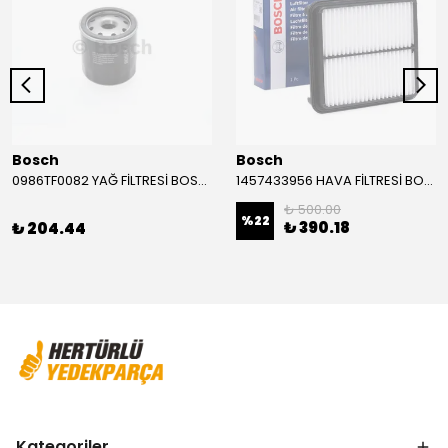
Bosch
Bosch
0986TF0082 YAĞ FİLTRESİ BOSCH
1457433956 HAVA FİLTRESİ BOSCH
₺ 500.00
%
22
₺ 390.18
₺ 204.44
Kategoriler