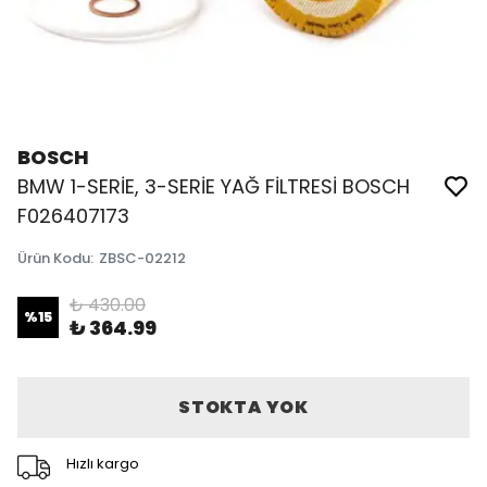
BOSCH
BMW 1-SERİE, 3-SERİE YAĞ FİLTRESİ BOSCH
F026407173
Ürün Kodu
:
ZBSC-02212
₺ 430.00
%
15
₺ 364.99
STOKTA YOK
Hızlı kargo