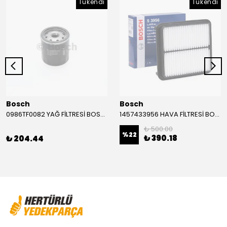
Tükendi
Tükendi
Bosch
Bosch
0986TF0082 YAĞ FİLTRESİ BOSCH
1457433956 HAVA FİLTRESİ BOSCH
₺ 500.00
%
22
₺ 390.18
₺ 204.44