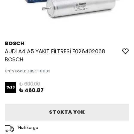
BOSCH
AUDI A4 A5 YAKIT FİLTRESİ F026402068
BOSCH
Ürün Kodu
:
ZBSC-01193
₺ 600.00
%
23
₺ 460.87
STOKTA YOK
Hızlı kargo