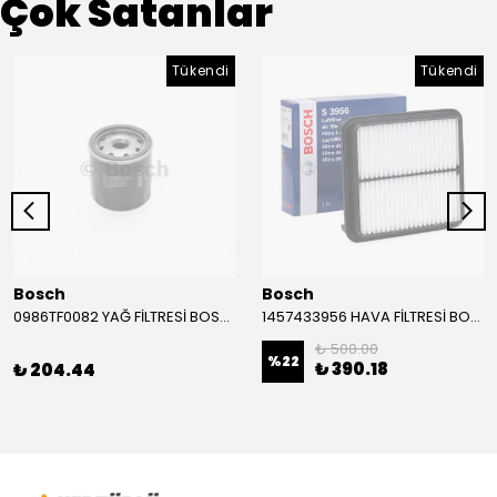
Çok Satanlar
Tükendi
Tükendi
Bosch
Bosch
0986TF0082 YAĞ FİLTRESİ BOSCH
1457433956 HAVA FİLTRESİ BOSCH
₺ 500.00
%
22
₺ 390.18
₺ 204.44