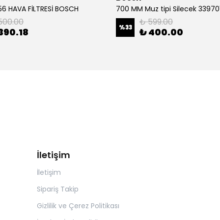
6 HAVA FİLTRESİ BOSCH
500.00
₺ 599.00
%
33
390.18
₺ 400.00
İletişim
İletişim
Sipariş Takip
Gizlilik ve Çerez Politikası