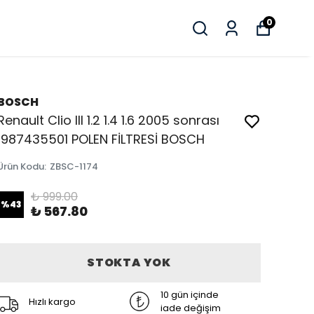
0
BOSCH
Renault Clio III 1.2 1.4 1.6 2005 sonrası
1987435501 POLEN FİLTRESİ BOSCH
Ürün Kodu
:
ZBSC-1174
₺ 999.00
%
43
₺ 567.80
STOKTA YOK
10 gün içinde
Hızlı kargo
iade değişim