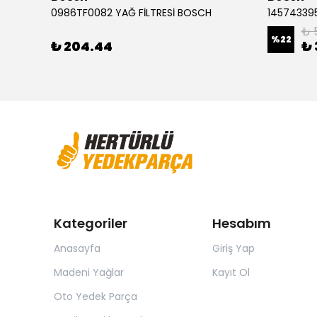
Audi A3 1.2 FSI Golf 7 1.0 Leon 1.4 TSI 0986494660 ÖN FREN BALATASI BOSCH
0986TF0082 YAĞ FİLTRESİ BOSCH
145743395
₺ 
%
22
₺ 204.44
₺ 
Kategoriler
Hesabım
Anasayfa
Giriş Yap
Madeni Yağlar
Kayıt Ol
Oto Yedek Parça