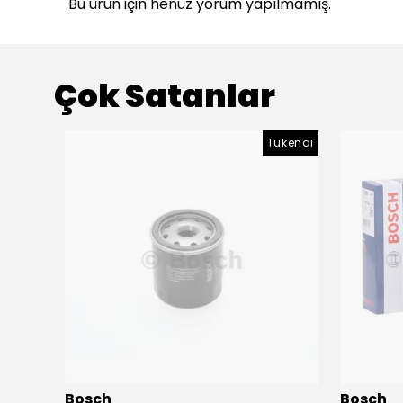
Bu ürün için henüz yorum yapılmamış.
Çok Satanlar
ükendi
Tükendi
Bosch
Bosch