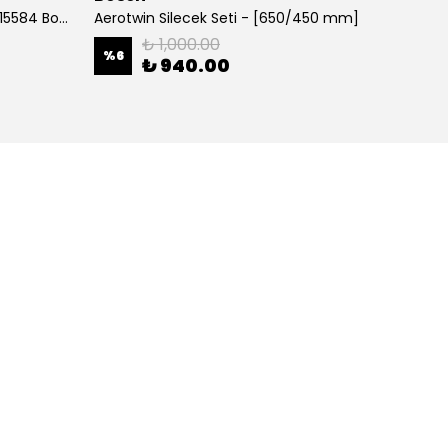
700 MM Muz tipi Silecek 3397015584 Bosch
Aerotwin Silecek Seti - [650/450 mm]
Alfa Y
₺ 1,000.00
%
6
%
38
₺ 940.00