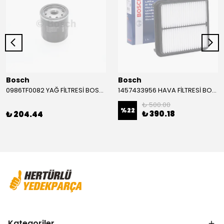
Bosch
Bosch
0986TF0082 YAĞ FİLTRESİ BOSCH
1457433956 HAVA FİLTRESİ BOSCH
₺ 500.00
%
22
₺ 390.18
₺ 204.44
Kategoriler