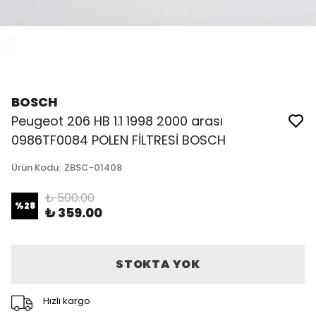
BOSCH
Peugeot 206 HB 1.1 1998 2000 arası
0986TF0084 POLEN FİLTRESİ BOSCH
Ürün Kodu
:
ZBSC-01408
₺ 500.00
%
28
₺ 359.00
STOKTA YOK
Hızlı kargo