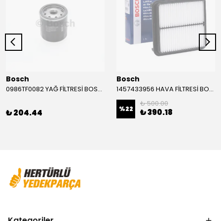
Bosch
Bosch
0986TF0082 YAĞ FİLTRESİ BOSCH
1457433956 HAVA FİLTRESİ BOSCH
₺ 500.00
%
22
₺ 390.18
₺ 204.44
Kategoriler