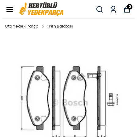
0
Oto Yedek Parça
Fren Balatası