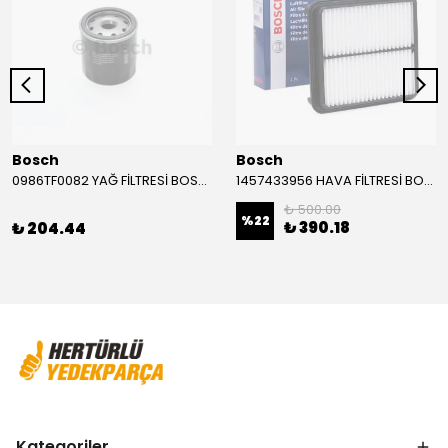
Bosch
Bosch
0986TF0082 YAĞ FİLTRESİ BOSCH
1457433956 HAVA FİLTRESİ BOSCH
₺ 500.00
%
22
₺ 390.18
₺ 204.44
Kategoriler