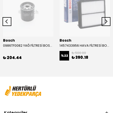
Bosch
Bosch
0986TF0082 YAĞ FİLTRESİ BOSCH
1457433956 HAVA FİLTRESİ BOSCH
₺ 500.00
%
22
₺ 390.18
₺ 204.44
Kategoriler