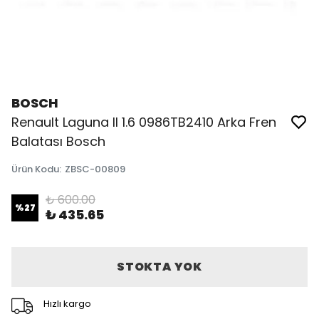
BOSCH
Renault Laguna II 1.6 0986TB2410 Arka Fren
Balatası Bosch
Ürün Kodu
:
ZBSC-00809
₺ 600.00
%
27
₺ 435.65
STOKTA YOK
Hızlı kargo