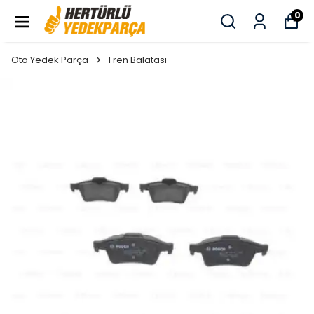
0
Oto Yedek Parça
Fren Balatası