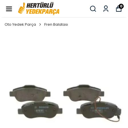
0
Oto Yedek Parça
Fren Balatası