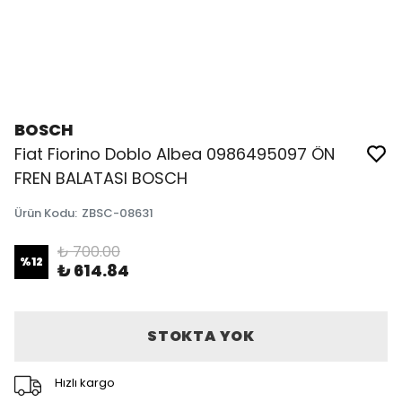
BOSCH
Fiat Fiorino Doblo Albea 0986495097 ÖN
FREN BALATASI BOSCH
Ürün Kodu
:
ZBSC-08631
₺ 700.00
%
12
₺ 614.84
STOKTA YOK
Hızlı kargo