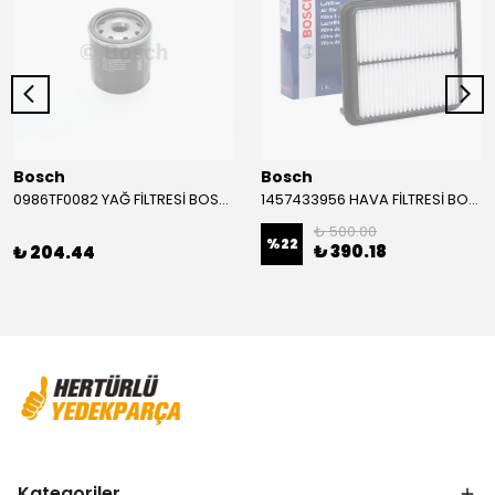
Bosch
Bosch
0986TF0082 YAĞ FİLTRESİ BOSCH
1457433956 HAVA FİLTRESİ BOSCH
₺ 500.00
%
22
₺ 390.18
₺ 204.44
Kategoriler