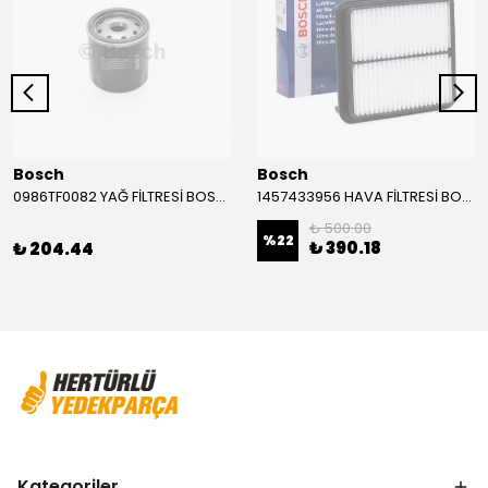
Bosch
Bosch
0986TF0082 YAĞ FİLTRESİ BOSCH
1457433956 HAVA FİLTRESİ BOSCH
₺ 500.00
%
22
₺ 390.18
₺ 204.44
Kategoriler