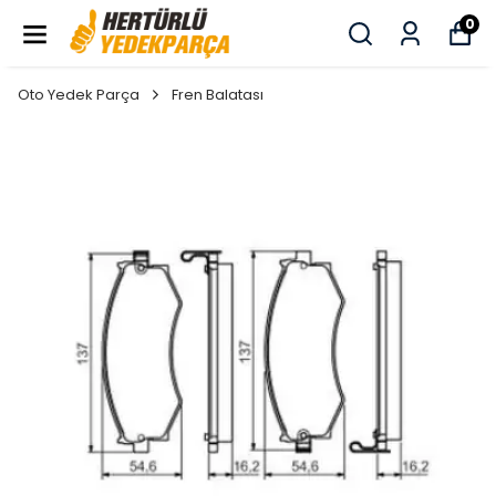
0
Oto Yedek Parça
Fren Balatası