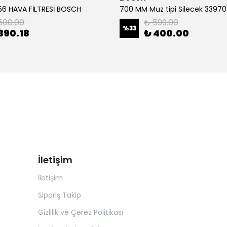
6 HAVA FİLTRESİ BOSCH
500.00
₺ 599.00
%
33
390.18
₺ 400.00
İletişim
İletişim
Sipariş Takip
Gizlilik ve Çerez Politikası