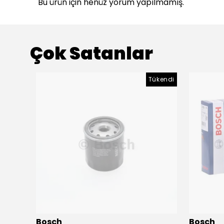
Bu ürün için henüz yorum yapılmamış.
Çok Satanlar
ükendi
Tükendi
Bosch
Bosch