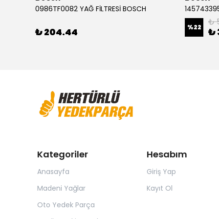
Audi A3 1.2 FSI Golf 7 1.0 Leon 1.4 TSI 0986494660 ÖN FREN BALATASI BOSCH
0986TF0082 YAĞ FİLTRESİ BOSCH
145743395
₺ 
%
22
₺ 204.44
₺ 
Kategoriler
Hesabım
Anasayfa
Giriş Yap
Madeni Yağlar
Kayıt Ol
Oto Yedek Parça