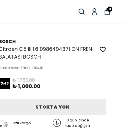
0
BOSCH
Citroen C5 III 1.6 0986494371 ÖN FREN
BALATASI BOSCH
Ürün Kodu
:
ZBSC-08491
₺ 1,750.00
%
43
₺ 1,000.00
STOKTA YOK
10 gün içinde
Hızlı kargo
iade değişim