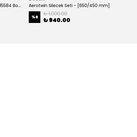
700 MM Muz tipi Silecek 3397015584 Bosch
Aerotwin Silecek Seti - [650/450 mm]
Alfa Y
₺ 1,000.00
%
6
%
38
₺ 940.00