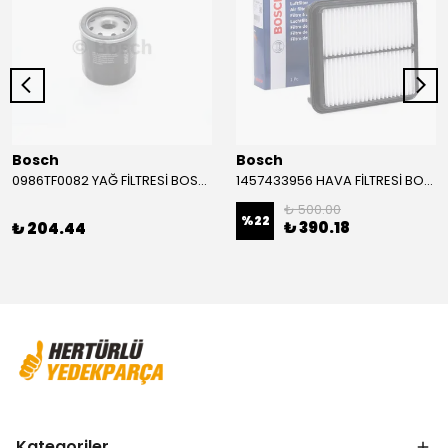
Bosch
Bosch
0986TF0082 YAĞ FİLTRESİ BOSCH
1457433956 HAVA FİLTRESİ BOSCH
₺ 500.00
%
22
₺ 390.18
₺ 204.44
Kategoriler