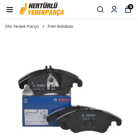
0
Oto Yedek Parça
Fren Balatası