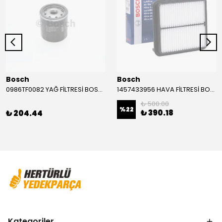
Bosch
Bosch
0986TF0082 YAĞ FİLTRESİ BOSCH
1457433956 HAVA FİLTRESİ BOSCH
₺ 500.00
%
22
₺ 390.18
₺ 204.44
Kategoriler