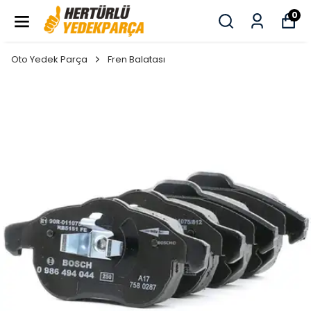
0
Oto Yedek Parça
Fren Balatası