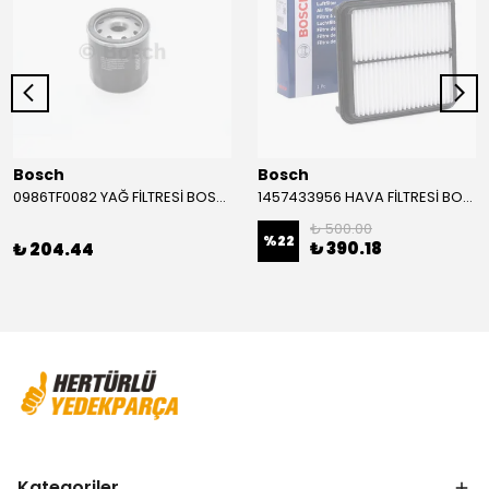
Bosch
Bosch
0986TF0082 YAĞ FİLTRESİ BOSCH
1457433956 HAVA FİLTRESİ BOSCH
₺ 500.00
%
22
₺ 390.18
₺ 204.44
Kategoriler